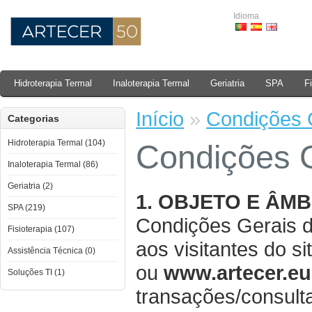
Idioma
Hidroterapia Termal
Inaloterapia Termal
Geriatria
SPA
F
Início
»
Condições 
Categorias
Hidroterapia Termal (104)
Condições 
Inaloterapia Termal (86)
Geriatria (2)
1. OBJETO E ÂMB
SPA (219)
Condições Gerais d
Fisioterapia (107)
aos visitantes do si
Assistência Técnica (0)
ou
www.artecer.eu
Soluções TI (1)
transações/consult