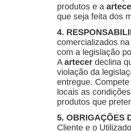
produtos e a
artece
que seja feita dos
4. RESPONSABIL
comercializados n
com a legislação p
A
artecer
declina q
violação da legisl
entregue. Compete a
locais as condições
produtos que pret
5. OBRIGAÇÕES 
Cliente e o Utiliza