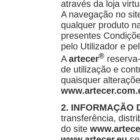
através da loja virt
A navegação no sit
qualquer produto n
presentes Condiçõe
pelo Utilizador e pel
®
A
artecer
reserva-
de utilização e con
quaisquer alteraçõe
www.artecer.com
2. INFORMAÇÃO
transferência, dis
do site
www.artece
www.artecer.eu
sem