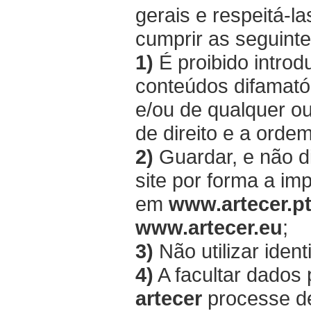
gerais e respeitá
cumprir as seguinte
1)
É proibido introdu
conteúdos difamatór
e/ou de qualquer ou
de direito e a ordem
2)
Guardar, e não d
site por forma a im
em
www.artecer.p
www.artecer.eu
;
3)
Não utilizar ident
4)
A facultar dados
artecer
processe d