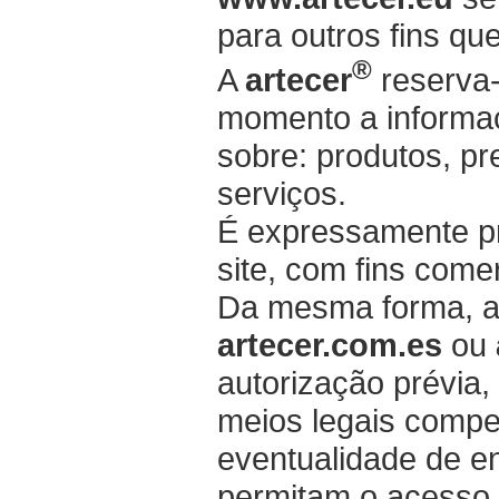
para outros fins que
®
A
artecer
reserva-
momento a informaç
sobre: produtos, p
serviços.
É expressamente pr
site, com fins come
Da mesma forma, a 
artecer.com.es
ou
autorização prévia,
meios legais compe
eventualidade de en
permitam o acesso