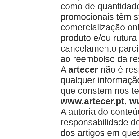
como de quantidad
promocionais têm st
comercialização onl
produto e/ou rutura
cancelamento parci
ao reembolso da re
A
artecer
não é resp
qualquer informaçã
que constem nos tex
www.artecer.pt
,
ww
A autoria do conteú
responsabilidade dos
dos artigos em que