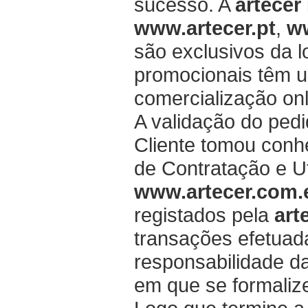
sucesso.
A
artecer
www.artecer.pt
,
w
são exclusivos da l
promocionais têm um
comercialização onl
A validação do ped
Cliente tomou conh
de Contratação e Ut
www.artecer.com
registados pela
art
transações efetuad
responsabilidade d
em que se formalize