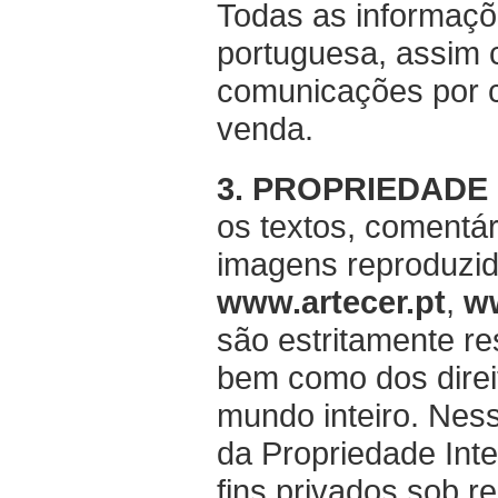
Todas as informaçõe
portuguesa, assim 
comunicações por co
venda.
3. PROPRIEDADE
os textos, comentári
imagens reproduzid
www.artecer.pt
,
w
são estritamente re
bem como dos direit
mundo inteiro. Nes
da Propriedade Intel
fins privados sob r