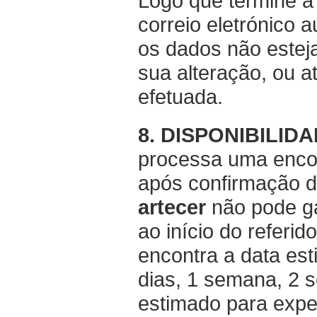
Logo que termine a
correio eletrónico 
os dados não estej
sua alteração, ou a
efetuada.
8. DISPONIBILI
processa uma encom
após confirmação d
artecer
não pode gar
ao início do referi
encontra a data est
dias, 1 semana, 2 
estimado para expe