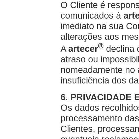
O Cliente é respon
comunicados à
art
imediato na sua Co
alterações aos me
®
A
artecer
declina 
atraso ou impossib
nomeadamente no at
insuficiência dos d
6. PRIVACIDADE
Os dados recolhido
processamento da
Clientes, processa