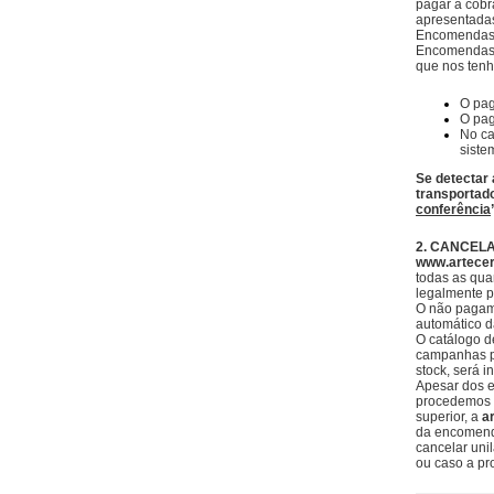
pagar a cobr
apresentada
Encomendas 
Encomendas q
que nos tenh
O pag
O pag
No ca
siste
Se detectar
transportado
conferência
2. CANCEL
www.artecer
todas as qua
legalmente p
O não pagame
automático 
O catálogo d
campanhas pr
stock, será 
Apesar dos 
procedemos a
superior, a
a
da encomenda
cancelar uni
ou caso a pr