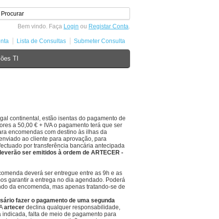
Bem vindo. Faça
Login
ou
Registar Conta
.
nta
Lista de Consultas
Submeter Consulta
ões TI
gal continental, estão isentas do pagamento de
res a 50,00 € + IVA o pagamento terá que ser
ra encomendas com destino às ilhas da
enviado ao cliente para aprovação, para
efectuado por transferência bancária antecipada
deverão ser emitidos à ordem de ARTECER -
omenda deverá ser entregue entre as 9h e as
s garantir a entrega no dia agendado. Poderá
uando da encomenda, mas apenas tratando-se de
ssário fazer o pagamento de uma segunda
A
artecer
declina qualquer responsabilidade,
 indicada, falta de meio de pagamento para