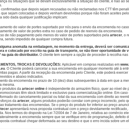
ança ou situações que se devam exclusivamente à situação do cliente, e não ao s
s.
confirmadas que depois sejam recusadas ou não reclamadas nos CTT têm penaliz
ue sejam colocadas e depois venham devolvidas porque não foram aceites pelo
a sido dada qualquer justificação implicam:
amento do valor de portes suportado por nós para o envio da encomenda no caso
amento de valor de portes extra no caso de pedido de reenvio da encomenda.
so de não pagamento pelo menos do valor de portes suportados pela
artecer
, o 
ma, sendo impedido de qualquer compra futura.
 alguma anomalia na embalagem, no momento da entrega, deverá ser comunica
ra e colocado por escrito na guia de transporte, se não tiver oportunidade de 
” na guia do distribuidor.
O cliente tem sempre a opção de proceder à recolha nas 
AMENTOS, TROCAS E DEVOLUÇÕES:
Aplicável em compras realizadas em
www.
.eu
.
O Cliente poderá cancelar a sua encomenda em qualquer momento até à entr
ntias pagas. A partir da recepção da encomenda pelo Cliente, este poderá exercer o
revistos e abaixo indicados.
nto da encomenda no prazo de 10 (dez) dias subsequentes à data em que a mes
da mesma.
e produtos da
artecer
online
é independente do armazém físico, quer ao nível de 
omocionais têm stock limitado e exclusivo para comercialização online. Em caso d
informado do cancelamento parcial ou total da sua encomenda com direito ao reemb
esforços da
artecer
, alguns produtos poderão constar com preço incorrecto, pelo 
o tratamento das encomendas. Se o preço do produto for inferior ao preço anunci
rtecer
apresentará nova proposta contratual com o preço devidamente rectificado
. Nos termos do disposto na Lei 7/2004 de 7 de Janeiro, relativa ao comércio ele
lateralmente a encomenda sempre que se verifique erro de programação, defeito
oposta contratual chegar deformada ao seu destino e que o erro incida sobre um e