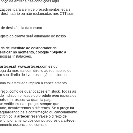
erviço de entrega nas condições aqui
ações, para além de procedimentos legais.
 destinatário ou não reclamadas nos CTT sem
 de desistência da mesma.
registo do cliente será eliminado do nosso
da de imediato ao colaborador da
verificar no momento, coloque “
Sujeito a
nossas instalações.
artecer.pt
,
www.artecer.com.es
ou
ega da mesma, com direito ao reembolso de
 seu direito de livre resolução nos termos
ma foi efectuada implica o cancelamento
preço, como de quantidades em stock. Todas as
e indisponibilidade do produto e/ou ruptura de
olso da respectiva quantia paga.
que verificamos os preços sempre que
ado, devolveremos a diferença. Se o preço for
, aguardando pela confirmação ou cancelamento
ctrónico, a
artecer
reserva-se o direito de
 de funcionamento dos computadores da
artecer
lemento essencial do contrato.