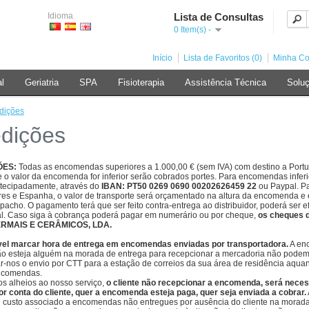
Idioma
Lista de Consultas
0 Item(s) -
Início
Lista de Favoritos (0)
Minha Co
al
Geriatria
SPA
Fisioterapia
Assistência Técnica
Soluç
dições
dições
ÕES:
Todas as encomendas superiores a 1.000,00 € (sem IVA) com destino a Portu
se o valor da encomenda for inferior serão cobrados portes.
Para encomendas inferio
tecipadamente, através do
IBAN: PT50
0269 0690 00202626459 22
ou Paypal.
Pa
es e Espanha, o valor de transporte será orçamentado na altura da encomenda e 
spacho.
O pagamento terá que ser feito contra-entrega ao distribuidor, poderá ser 
l. Caso siga à cobrança poderá pagar em numerário ou por cheque,
os cheques 
RMAIS E CERÂMICOS, LDA.
vel marcar hora de entrega em encomendas enviadas por transportadora.
A enc
o esteja alguém na morada de entrega para recepcionar a mercadoria não podemo
tar-nos o envio por CTT para a estação de correios da sua área de residência aq
ncomendas.
os alheios ao nosso serviço,
o cliente não recepcionar a encomenda, será nece
r conta do cliente, quer a encomenda esteja paga, quer seja enviada a cobrar.
u custo associado a encomendas não entregues por ausência do cliente na morada