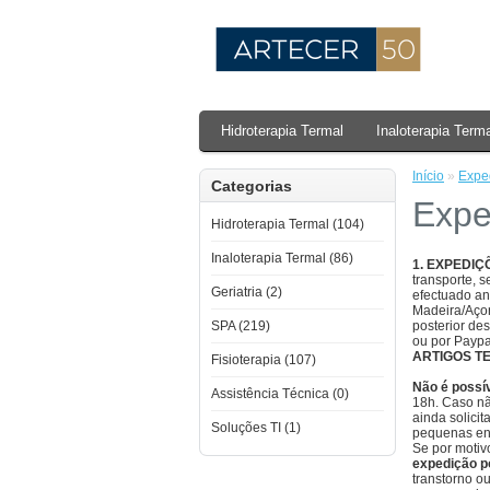
Hidroterapia Termal
Inaloterapia Term
Início
»
Expe
Categorias
Expe
Hidroterapia Termal (104)
Inaloterapia Termal (86)
1. EXPEDIÇ
transporte, 
Geriatria (2)
efectuado an
Madeira/Açor
SPA (219)
posterior de
ou por Paypa
ARTIGOS TE
Fisioterapia (107)
Não é possí
Assistência Técnica (0)
18h. Caso nã
ainda solici
Soluções TI (1)
pequenas e
Se por motiv
expedição po
transtorno o