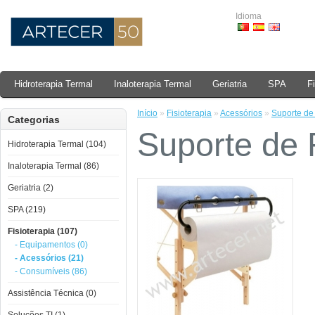
Idioma
Hidroterapia Termal
Inaloterapia Termal
Geriatria
SPA
F
Início
»
Fisioterapia
»
Acessórios
»
Suporte de
Categorias
Suporte de 
Hidroterapia Termal (104)
Inaloterapia Termal (86)
Geriatria (2)
SPA (219)
Fisioterapia (107)
- Equipamentos (0)
- Acessórios (21)
- Consumíveis (86)
Assistência Técnica (0)