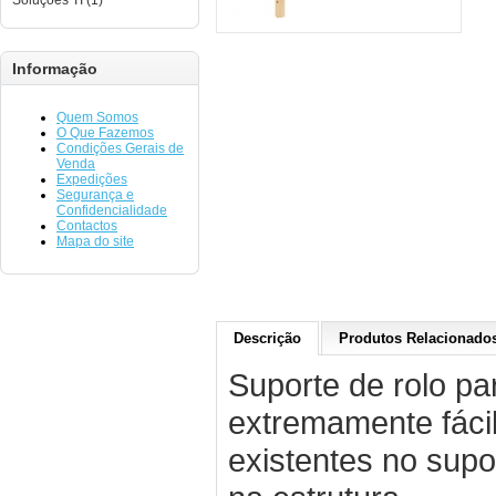
Soluções TI (1)
Informação
Quem Somos
O Que Fazemos
Condições Gerais de
Venda
Expedições
Segurança e
Confidencialidade
Contactos
Mapa do site
Descrição
Produtos Relacionados
Suporte de rolo pa
extremamente fácil,
existentes no supor