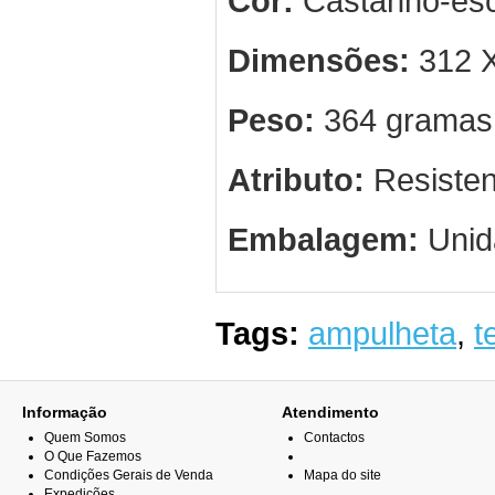
Cor:
Castanho-esc
Dimensões:
312 X
Peso:
364 gramas
Atributo:
Resisten
Embalagem:
Unid
Tags:
ampulheta
,
t
Informação
Atendimento
Quem Somos
Contactos
O Que Fazemos
Condições Gerais de Venda
Mapa do site
Expedições