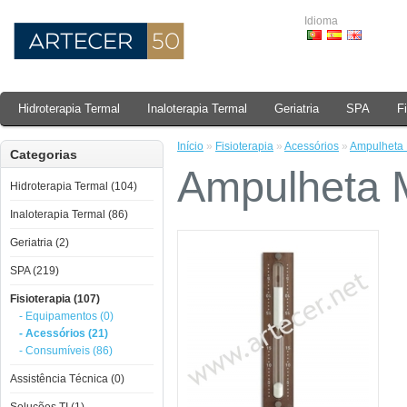
Idioma
Hidroterapia Termal
Inaloterapia Termal
Geriatria
SPA
F
Início
»
Fisioterapia
»
Acessórios
»
Ampulheta 
Categorias
Ampulheta 
Hidroterapia Termal (104)
Inaloterapia Termal (86)
Geriatria (2)
SPA (219)
Fisioterapia (107)
- Equipamentos (0)
- Acessórios (21)
- Consumíveis (86)
Assistência Técnica (0)