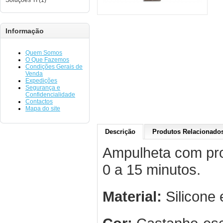
Soluções TI (1)
Informação
Quem Somos
O Que Fazemos
Condições Gerais de
Venda
Expedições
Segurança e
Confidencialidade
Contactos
Mapa do site
Descrição
Produtos Relacionados
Ampulheta com pro
0 a 15 minutos.
Material:
Silicone