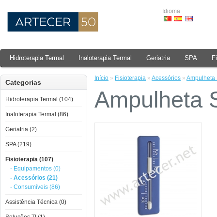
Idioma
Hidroterapia Termal
Inaloterapia Termal
Geriatria
SPA
F
Início
»
Fisioterapia
»
Acessórios
»
Ampulheta 
Categorias
Ampulheta S
Hidroterapia Termal (104)
Inaloterapia Termal (86)
Geriatria (2)
SPA (219)
Fisioterapia (107)
- Equipamentos (0)
- Acessórios (21)
- Consumíveis (86)
Assistência Técnica (0)