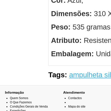
Cor:
Azul;
Dimensões:
310 X
Peso:
535 gramas
Atributo:
Resisten
Embalagem:
Unid
Tags:
ampulheta si
Informação
Atendimento
Quem Somos
Contactos
O Que Fazemos
Condições Gerais de Venda
Mapa do site
Expedições