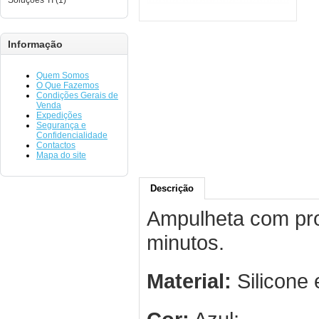
Soluções TI (1)
Informação
Quem Somos
O Que Fazemos
Condições Gerais de
Venda
Expedições
Segurança e
Confidencialidade
Contactos
Mapa do site
Descrição
Ampulheta com pro
minutos.
Material:
Silicone 