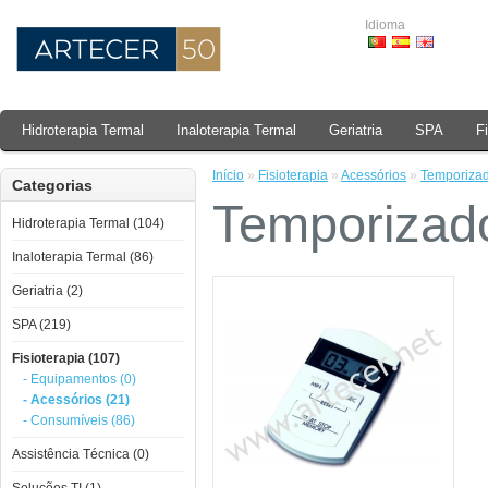
Idioma
Hidroterapia Termal
Inaloterapia Termal
Geriatria
SPA
F
Início
»
Fisioterapia
»
Acessórios
»
Temporizad
Categorias
Temporizado
Hidroterapia Termal (104)
Inaloterapia Termal (86)
Geriatria (2)
SPA (219)
Fisioterapia (107)
- Equipamentos (0)
- Acessórios (21)
- Consumíveis (86)
Assistência Técnica (0)