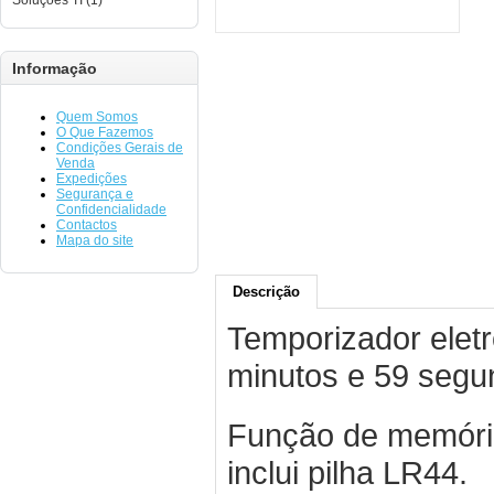
Soluções TI (1)
Informação
Quem Somos
O Que Fazemos
Condições Gerais de
Venda
Expedições
Segurança e
Confidencialidade
Contactos
Mapa do site
Descrição
Temporizador elet
minutos e 59 segu
Função de memória
inclui pilha LR44.