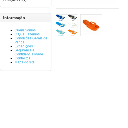
Soluções TI (1)
Informação
Quem Somos
O Que Fazemos
Condições Gerais de
Venda
Expedições
Segurança e
Confidencialidade
Contactos
Mapa do site