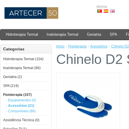
Idioma
Hidroterapia Termal
Inaloterapia Termal
Geriatria
SPA
F
Início
»
Fisioterapia
»
Acessórios
»
Chinelo D2
Categorias
Chinelo D2 
Hidroterapia Termal (104)
Inaloterapia Termal (86)
Geriatria (2)
SPA (219)
Fisioterapia (107)
- Equipamentos (0)
- Acessórios (21)
- Consumíveis (86)
Assistência Técnica (0)