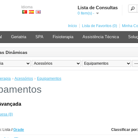
Idioma
Lista de Consultas
0 Item(s) -
Início
Lista de Favoritos (0)
Minha Co
al
Geriatria
SPA
Fisioterapia
Assistência Técnica
Soluç
as Dinâmicas
terapia
»
Acessórios
»
Equipamentos
pamentos
Avançada
esa (8)
:
Lista
/
Grade
Classificar por