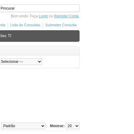
Bem vindo. Faça
Login
ou
Registar Conta
.
nta
Lista de Consultas
Submeter Consulta
ões TI
:
Mostrar: