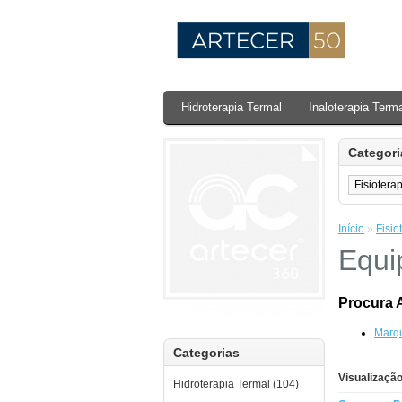
Hidroterapia Termal
Inaloterapia Term
Categori
Início
»
Fisio
Equi
Procura 
Marqu
Categorias
Visualização
Hidroterapia Termal (104)