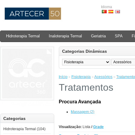
Idioma
Hidroterapia Termal
Inaloterapia Termal
Geriatria
SPA
F
Categorias Dinâmicas
Início
»
Fisioterapia
»
Acessórios
»
Tratamento
Tratamentos
Procura Avançada
Massagem (2)
Categorias
Visualização:
Lista
/
Grade
Hidroterapia Termal (104)