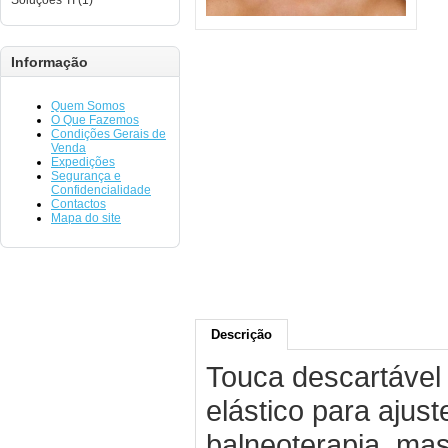
Soluções TI (1)
Informação
Quem Somos
O Que Fazemos
Condições Gerais de
Venda
Expedições
Segurança e
Confidencialidade
Contactos
Mapa do site
Descrição
Touca descartável
elástico para ajus
balneoterapia, ma