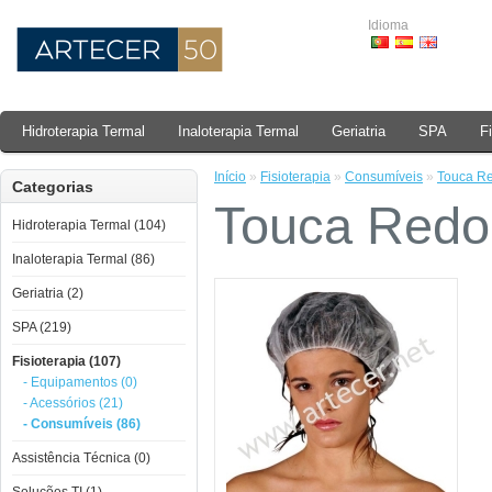
Idioma
Hidroterapia Termal
Inaloterapia Termal
Geriatria
SPA
F
Início
»
Fisioterapia
»
Consumíveis
»
Touca R
Categorias
Touca Redo
Hidroterapia Termal (104)
Inaloterapia Termal (86)
Geriatria (2)
SPA (219)
Fisioterapia (107)
- Equipamentos (0)
- Acessórios (21)
- Consumíveis (86)
Assistência Técnica (0)