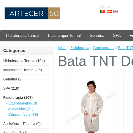
Idioma
Hidroterapia Termal
Inaloterapia Termal
Geriatria
SPA
F
Início
»
Fisioterapia
»
Consumíveis
»
Bata TNT
Categorias
Bata TNT De
Hidroterapia Termal (104)
Inaloterapia Termal (86)
Geriatria (2)
SPA (219)
Fisioterapia (107)
- Equipamentos (0)
- Acessórios (21)
- Consumíveis (86)
Assistência Técnica (0)