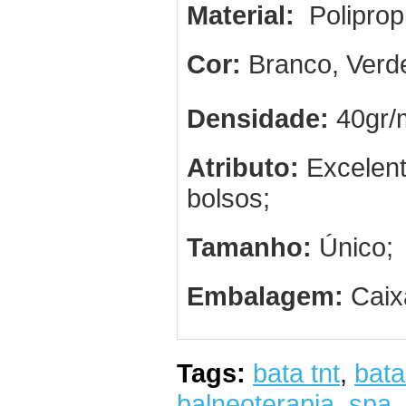
Material:
Poliprop
Cor:
Branco, Verde
Densidade:
40gr/
Atributo:
Excelent
bolsos;
Tamanho:
Único;
Embalagem:
Caix
Tags:
bata tnt
,
bata
balneoterapia
,
spa
,