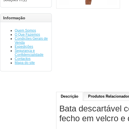
Soluções TI (1)
Informação
Quem Somos
O Que Fazemos
Condições Gerais de
Venda
Expedições
Segurança e
Confidencialidade
Contactos
Mapa do site
Descrição
Produtos Relacionados
Bata descartável 
fecho em velcro e 