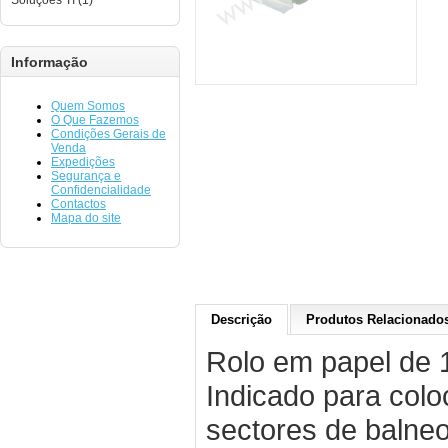
Soluções TI (1)
Informação
Quem Somos
O Que Fazemos
Condições Gerais de
Venda
Expedições
Segurança e
Confidencialidade
Contactos
Mapa do site
Descrição
Produtos Relacionados
Rolo em papel de 
Indicado para col
sectores de balneo