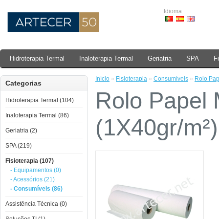
Idioma
Hidroterapia Termal
Inaloterapia Termal
Geriatria
SPA
F
Início
»
Fisioterapia
»
Consumíveis
»
Rolo Pap
Categorias
Rolo Papel
Hidroterapia Termal (104)
Inaloterapia Termal (86)
(1X40gr/m²)
Geriatria (2)
SPA (219)
Fisioterapia (107)
- Equipamentos (0)
- Acessórios (21)
- Consumíveis (86)
Assistência Técnica (0)