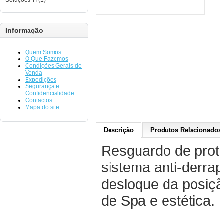
Soluções TI (1)
Informação
Quem Somos
O Que Fazemos
Condições Gerais de
Venda
Expedições
Segurança e
Confidencialidade
Contactos
Mapa do site
Descrição
Produtos Relacionados
Resguardo de prot
sistema anti-derra
desloque da posiçã
de Spa e estética.