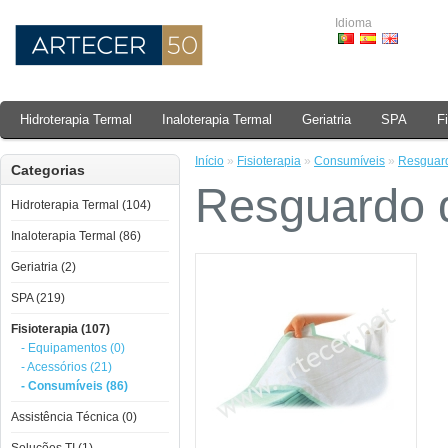
Idioma
Hidroterapia Termal
Inaloterapia Termal
Geriatria
SPA
F
Início
»
Fisioterapia
»
Consumíveis
»
Resguar
Categorias
Resguardo 
Hidroterapia Termal (104)
Inaloterapia Termal (86)
Geriatria (2)
SPA (219)
Fisioterapia (107)
- Equipamentos (0)
- Acessórios (21)
- Consumíveis (86)
Assistência Técnica (0)