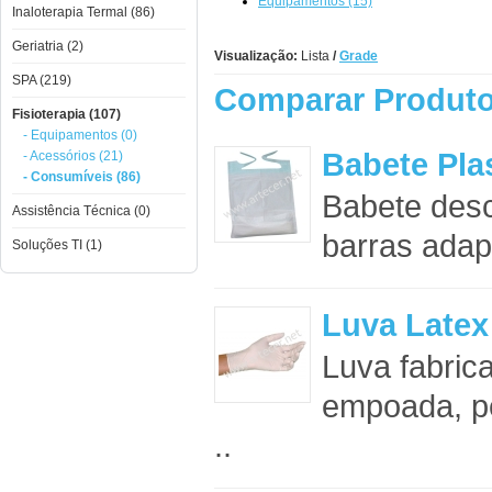
Equipamentos (15)
Inaloterapia Termal (86)
Geriatria (2)
Visualização:
Lista
/
Grade
SPA (219)
Comparar Produto
Fisioterapia (107)
- Equipamentos (0)
Babete Pla
- Acessórios (21)
- Consumíveis (86)
Babete desc
Assistência Técnica (0)
barras adapt
Soluções TI (1)
Luva Latex
Luva fabric
empoada, per
..