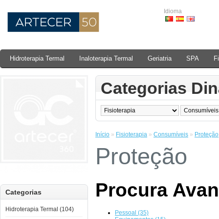
Idioma
Hidroterapia Termal
Inaloterapia Termal
Geriatria
SPA
F
Categorias Di
Início
»
Fisioterapia
»
Consumíveis
»
Proteção
Proteção
Procura Ava
Categorias
Hidroterapia Termal (104)
Pessoal (35)