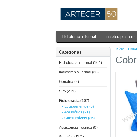
Hidroterapia Termal
Inaloterapia Term
Início
»
Fisio
Categorias
Cobr
Hidroterapia Termal (104)
Inaloterapia Termal (86)
Geriatria (2)
SPA (219)
Fisioterapia (107)
- Equipamentos (0)
- Acessórios (21)
- Consumíveis (86)
Assistência Técnica (0)