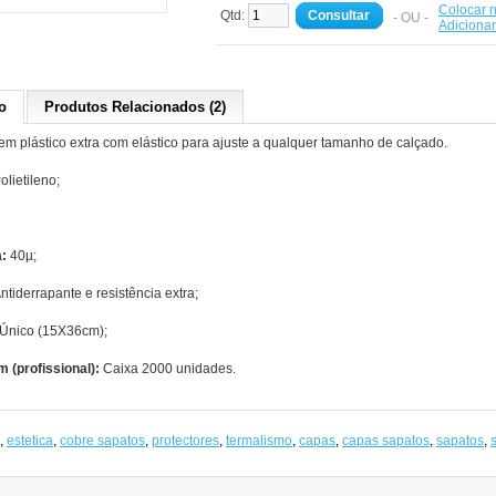
Colocar n
Qtd:
Consultar
- OU -
Adiciona
o
Produtos Relacionados (2)
em plástico extra com elástico para ajuste a qualquer tamanho de calçado.
olietileno;
a:
40µ;
ntiderrapante e resistência extra;
Único (15X36cm);
(profissional):
Caixa 2000 unidades.
,
estetica
,
cobre sapatos
,
protectores
,
termalismo
,
capas
,
capas sapatos
,
sapatos
,