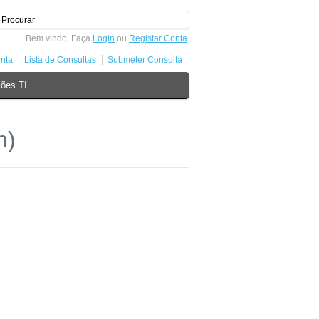
Bem vindo. Faça
Login
ou
Registar Conta
.
nta
Lista de Consultas
Submeter Consulta
ões TI
n)