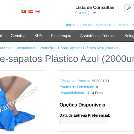
Idioma
Lista de Consultas
0 Item(s) -
Início
Lista de Favoritos (0)
Minha Co
al
Geriatria
SPA
Fisioterapia
Assistência Técnica
Soluç
terapia
»
Consumíveis
»
Proteção
»
Cobre-sapatos Plástico Azul (2000un)
e-sapatos Plástico Azul (2000u
Código do Produto:
90300130
Pontos de Fidelidade:
0
Disponibilidade:
3 - 4 Dias
Opções Disponíveis
Data de Entrega Preferencial: