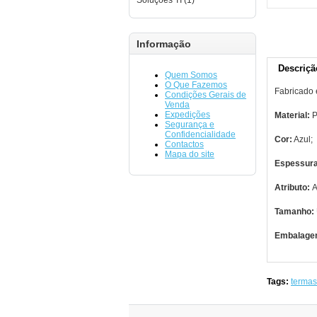
Soluções TI (1)
Informação
Descriçã
Quem Somos
O Que Fazemos
Fabricado 
Condições Gerais de
Venda
Expedições
Material:
P
Segurança e
Confidencialidade
Cor:
Azul;
Contactos
Mapa do site
Espessur
Atributo:
A
Tamanho:
Embalagem 
Tags:
termas