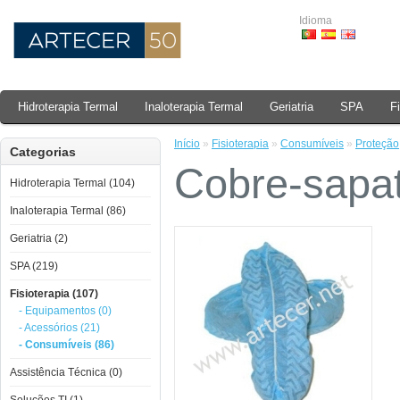
Idioma
Hidroterapia Termal
Inaloterapia Termal
Geriatria
SPA
F
Início
»
Fisioterapia
»
Consumíveis
»
Proteção
Categorias
Cobre-sapa
Hidroterapia Termal (104)
Inaloterapia Termal (86)
Geriatria (2)
SPA (219)
Fisioterapia (107)
- Equipamentos (0)
- Acessórios (21)
- Consumíveis (86)
Assistência Técnica (0)