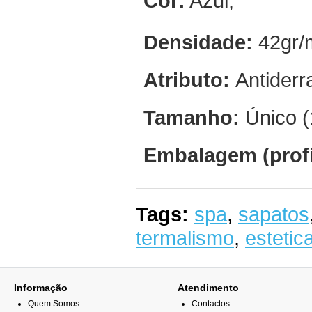
Cor:
Azul;
Densidade:
42gr/
Atributo:
Antiderr
Tamanho:
Único 
Embalagem (profi
Tags:
spa
,
sapatos
termalismo
,
estetic
Informação
Atendimento
Quem Somos
Contactos