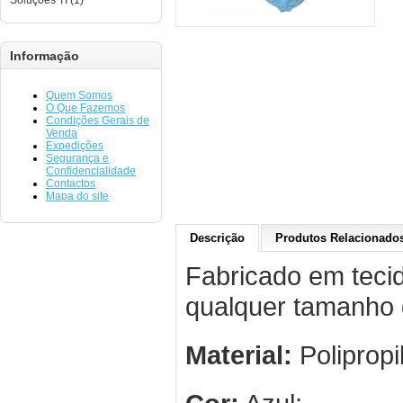
Soluções TI (1)
Informação
Quem Somos
O Que Fazemos
Condições Gerais de
Venda
Expedições
Segurança e
Confidencialidade
Contactos
Mapa do site
Descrição
Produtos Relacionados
Fabricado em tecid
qualquer tamanho 
Material:
Polipropi