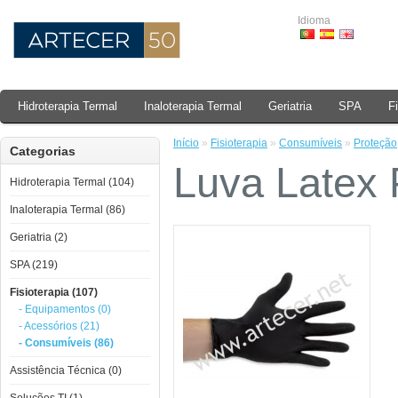
Idioma
Hidroterapia Termal
Inaloterapia Termal
Geriatria
SPA
F
Início
»
Fisioterapia
»
Consumíveis
»
Proteção
Categorias
Luva Latex 
Hidroterapia Termal (104)
Inaloterapia Termal (86)
Geriatria (2)
SPA (219)
Fisioterapia (107)
- Equipamentos (0)
- Acessórios (21)
- Consumíveis (86)
Assistência Técnica (0)