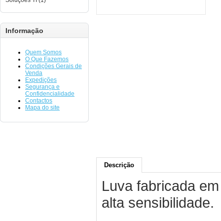
Soluções TI (1)
Informação
Quem Somos
O Que Fazemos
Condições Gerais de
Venda
Expedições
Segurança e
Confidencialidade
Contactos
Mapa do site
Descrição
Luva fabricada em 
alta sensibilidade.