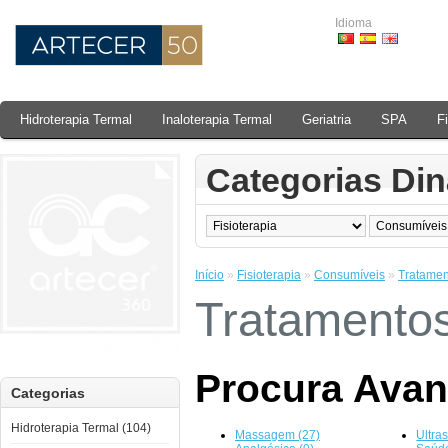
Idioma
Hidroterapia Termal
Inaloterapia Termal
Geriatria
SPA
F
Categorias Di
Início
»
Fisioterapia
»
Consumíveis
»
Tratamen
Tratamento
Procura Ava
Categorias
Hidroterapia Termal (104)
Massagem (27)
Ultra