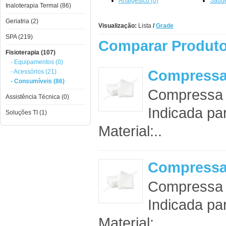
Analgésico (0)
Saúde
Inaloterapia Termal (86)
Geriatria (2)
Visualização:
Lista
/
Grade
SPA (219)
Comparar Produto
Fisioterapia (107)
- Equipamentos (0)
Compressa
- Acessórios (21)
- Consumíveis (86)
Compressa d
Assistência Técnica (0)
Indicada pa
Soluções TI (1)
Material:..
Compressa
Compressa d
Indicada pa
Material:..