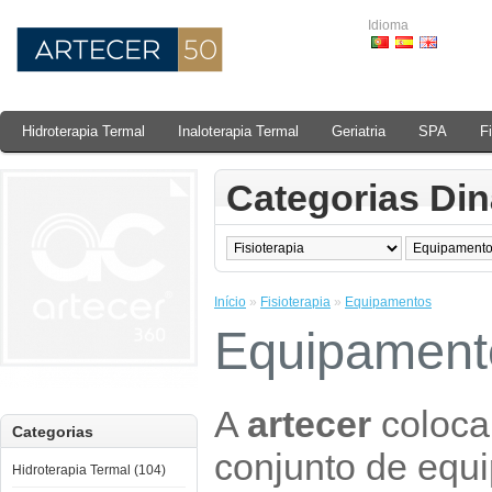
Idioma
Hidroterapia Termal
Inaloterapia Termal
Geriatria
SPA
F
Categorias Di
Início
»
Fisioterapia
»
Equipamentos
Equipament
A
artecer
coloca
Categorias
conjunto de equ
Hidroterapia Termal (104)