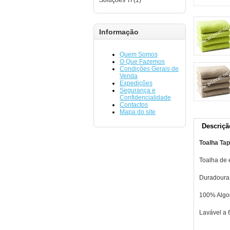
Soluções TI (1)
Informação
Quem Somos
O Que Fazemos
Condições Gerais de
Venda
Expedições
Segurança e
Confidencialidade
Contactos
Mapa do site
Descriçã
Toalha Ta
Toalha de 
Duradoura 
100% Algo
Lavável a 