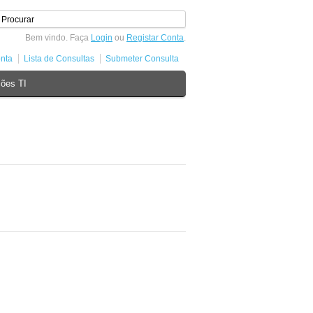
Bem vindo. Faça
Login
ou
Registar Conta
.
nta
Lista de Consultas
Submeter Consulta
ões TI