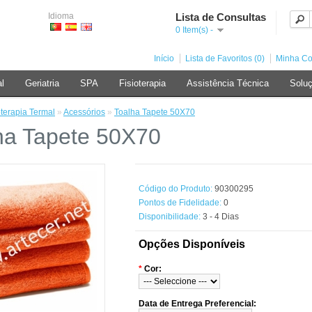
Idioma
Lista de Consultas
0 Item(s) -
Início
Lista de Favoritos (0)
Minha Co
al
Geriatria
SPA
Fisioterapia
Assistência Técnica
Soluç
terapia Termal
»
Acessórios
»
Toalha Tapete 50X70
ha Tapete 50X70
Código do Produto:
90300295
Pontos de Fidelidade:
0
Disponibilidade:
3 - 4 Dias
Opções Disponíveis
*
Cor:
Data de Entrega Preferencial: