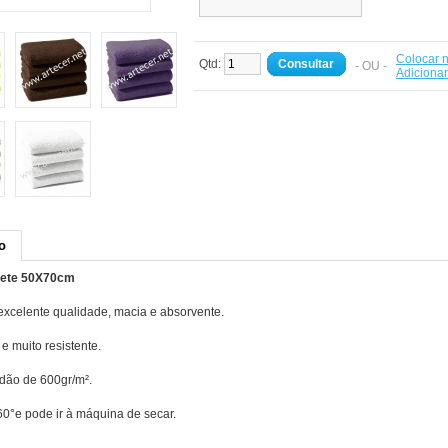
Colocar n
Qtd:
Consultar
- OU -
Adiciona
o
pete 50X70cm
excelente qualidade, macia e absorvente.
e muito resistente.
dão de 600gr/m².
60°e pode ir à máquina de secar.