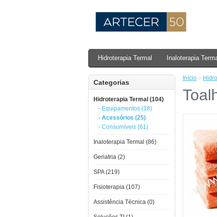
Hidroterapia Termal
Inaloterapia Term
Início
»
Hidro
Categorias
Toal
Hidroterapia Termal (104)
- Equipamentos (18)
- Acessórios (25)
- Consumíveis (61)
Inaloterapia Termal (86)
Geriatria (2)
SPA (219)
Fisioterapia (107)
Assistência Técnica (0)