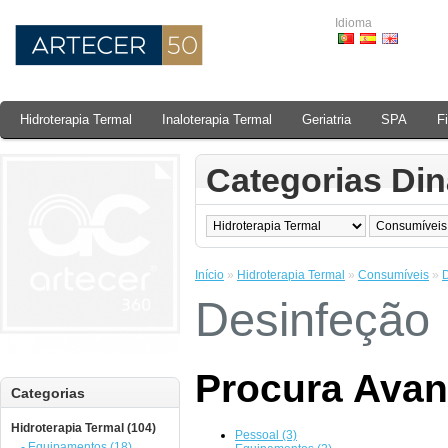
Idioma
Hidroterapia Termal
Inaloterapia Termal
Geriatria
SPA
F
Categorias Di
Início
»
Hidroterapia Termal
»
Consumíveis
»
Desinfeção
Procura Ava
Categorias
Hidroterapia Termal (104)
Pessoal (3)
- Equipamentos (18)