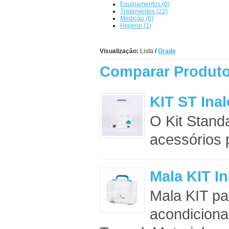
Equipamentos (0)
Tratamentos (22)
Medição (6)
Higiene (1)
Visualização:
Lista
/
Grade
Comparar Produto
KIT ST Inal
O Kit Stand
acessórios p
Mala KIT In
Mala KIT pa
acondiciona