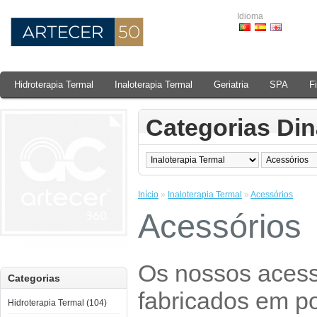
Idioma
Hidroterapia Termal
Inaloterapia Termal
Geriatria
SPA
F
Categorias Di
Início
»
Inaloterapia Termal
»
Acessórios
Acessórios
Os nossos acess
Categorias
fabricados em po
Hidroterapia Termal (104)