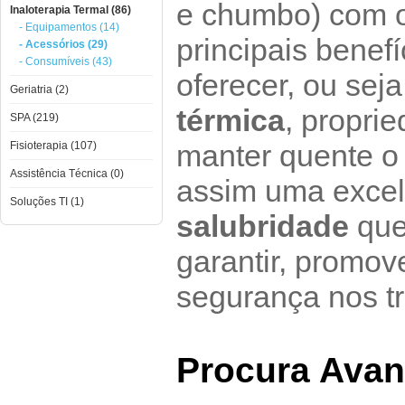
e chumbo) com o
Inaloterapia Termal (86)
- Equipamentos (14)
principais benef
- Acessórios (29)
- Consumíveis (43)
oferecer, ou seja
Geriatria (2)
térmica
, propri
SPA (219)
manter quente o
Fisioterapia (107)
Assistência Técnica (0)
assim uma excele
Soluções TI (1)
salubridade
que
garantir, promo
segurança nos t
Procura Ava