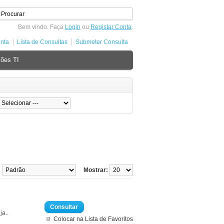
Bem vindo. Faça
Login
ou
Registar Conta
.
nta
Lista de Consultas
Submeter Consulta
ões TI
:
Mostrar:
Consultar
ja..
Colocar na Lista de Favoritos