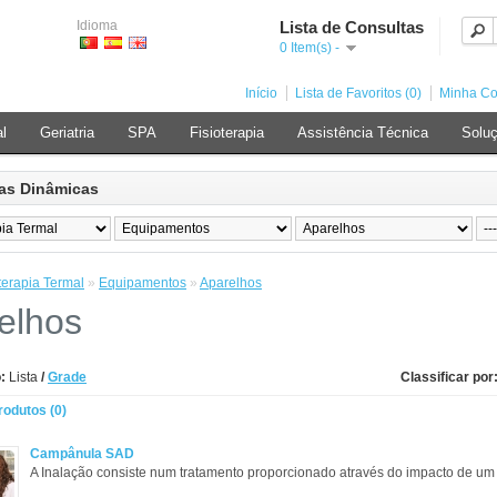
Idioma
Lista de Consultas
0 Item(s) -
Início
Lista de Favoritos (0)
Minha Co
al
Geriatria
SPA
Fisioterapia
Assistência Técnica
Soluç
as Dinâmicas
terapia Termal
»
Equipamentos
»
Aparelhos
elhos
:
Lista
/
Grade
Classificar por
odutos (0)
Campânula SAD
A Inalação consiste num tratamento proporcionado através do impacto de um 