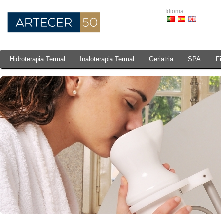
Idioma
Hidroterapia Termal
Inaloterapia Termal
Geriatria
SPA
F