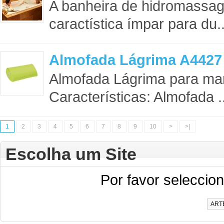
A banheira de hidromass
caractística ímpar para du.
Almofada Lágrima A4427
Almofada Lágrima para m
Características: Almofada .
1
2
3
4
5
6
7
8
9
10
>
>|
Escolha um Site
Por favor seleccione