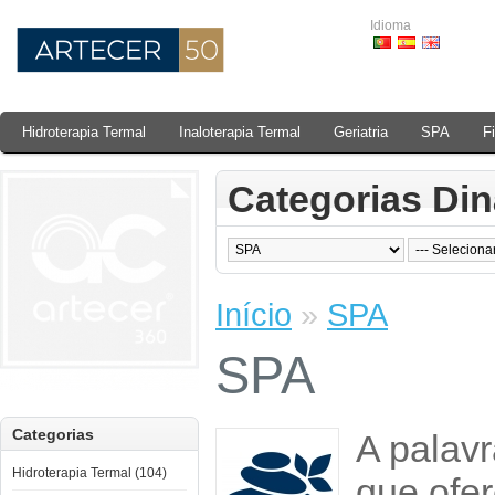
Idioma
Hidroterapia Termal
Inaloterapia Termal
Geriatria
SPA
F
Categorias Di
Início
»
SPA
SPA
Categorias
A palav
Hidroterapia Termal (104)
que ofe