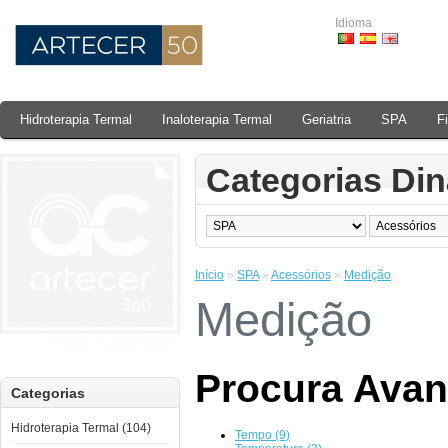
Idioma
Hidroterapia Termal
Inaloterapia Termal
Geriatria
SPA
F
Categorias Di
Início
»
SPA
»
Acessórios
»
Medição
Medição
Procura Ava
Categorias
Hidroterapia Termal (104)
Tempo (9)