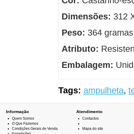
Cor:
Castanho-esc
Dimensões:
312 X
Peso:
364 gramas
Atributo:
Resisten
Embalagem:
Unid
Tags:
ampulheta
,
t
Informação
Atendimento
Quem Somos
Contactos
O Que Fazemos
Condições Gerais de Venda
Mapa do site
Expedições