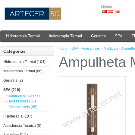
Idioma
Hidroterapia Termal
Inaloterapia Termal
Geriatria
SPA
F
Início
»
SPA
»
Acessórios
»
Medição
»
Ampulhe
Categorias
Ampulheta 
Hidroterapia Termal (104)
Inaloterapia Termal (86)
Geriatria (2)
SPA (219)
- Equipamentos (77)
- Acessórios (58)
- Consumíveis (85)
Fisioterapia (107)
Assistência Técnica (0)