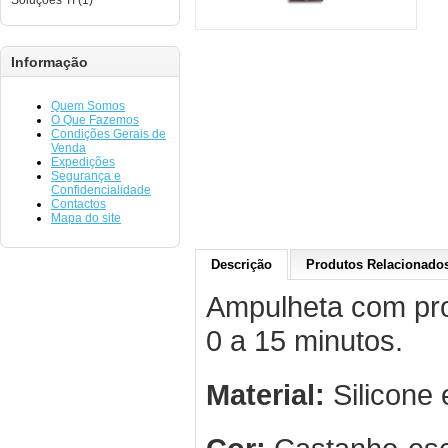
Soluções TI (1)
Informação
Quem Somos
O Que Fazemos
Condições Gerais de
Venda
Expedições
Segurança e
Confidencialidade
Contactos
Mapa do site
Descrição
Produtos Relacionados
Ampulheta com pro
0 a 15 minutos.
Material:
Silicone