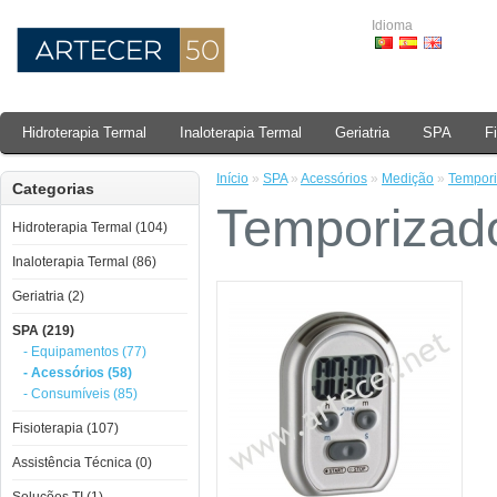
Idioma
Hidroterapia Termal
Inaloterapia Termal
Geriatria
SPA
F
Início
»
SPA
»
Acessórios
»
Medição
»
Tempori
Categorias
Temporizado
Hidroterapia Termal (104)
Inaloterapia Termal (86)
Geriatria (2)
SPA (219)
- Equipamentos (77)
- Acessórios (58)
- Consumíveis (85)
Fisioterapia (107)
Assistência Técnica (0)