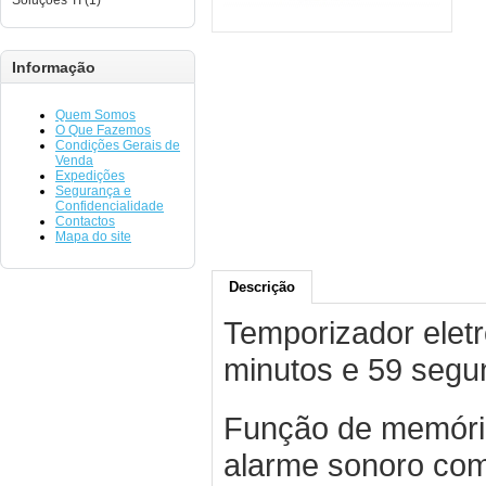
Soluções TI (1)
Informação
Quem Somos
O Que Fazemos
Condições Gerais de
Venda
Expedições
Segurança e
Confidencialidade
Contactos
Mapa do site
Descrição
Temporizador elet
minutos e 59 segu
Função de memória
alarme sonoro com 