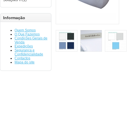
Soluções TI (1)
Informação
Quem Somos
O Que Fazemos
Condições Gerais de
Venda
Expedições
Segurança e
Confidencialidade
Contactos
Mapa do site