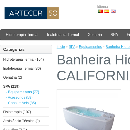
Idioma
Hidroterapia Termal
Inaloterapia Termal
Geriatria
SPA
F
Início
»
SPA
»
Equipamentos
»
Banheira Hid
Categorias
Banheira H
Hidroterapia Termal (104)
Inaloterapia Termal (86)
CALIFORNI
Geriatria (2)
SPA (219)
- Equipamentos (77)
- Acessórios (58)
- Consumíveis (85)
Fisioterapia (107)
Assistência Técnica (0)