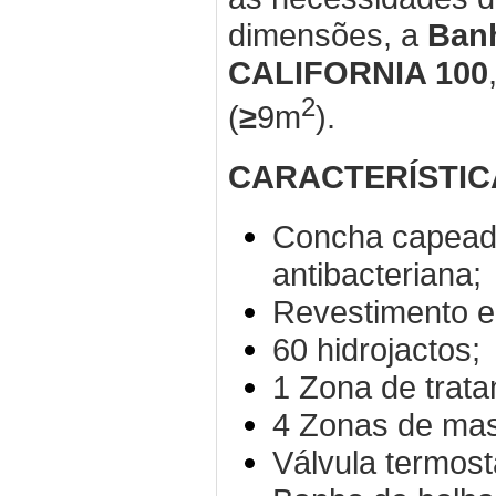
dimensões, a
Ban
CALIFORNIA 100
2
(
≥
9m
).
CARACTERÍSTIC
Concha capeada
antibacteriana;
Revestimento em
60 hidrojactos;
1 Zona de trata
4 Zonas de mas
Válvula termostá