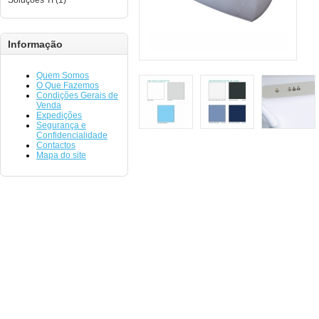
Soluções TI (1)
Informação
Quem Somos
O Que Fazemos
Condições Gerais de
Venda
Expedições
Segurança e
Confidencialidade
Contactos
Mapa do site