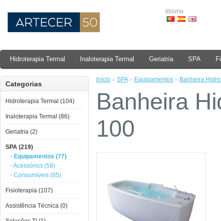
Idioma
Hidroterapia Termal
Inaloterapia Termal
Geriatria
SPA
F
Início
»
SPA
»
Equipamentos
»
Banheira Hid
Categorias
Banheira H
Hidroterapia Termal (104)
Inaloterapia Termal (86)
100
Geriatria (2)
SPA (219)
- Equipamentos (77)
- Acessórios (58)
- Consumíveis (85)
Fisioterapia (107)
Assistência Técnica (0)