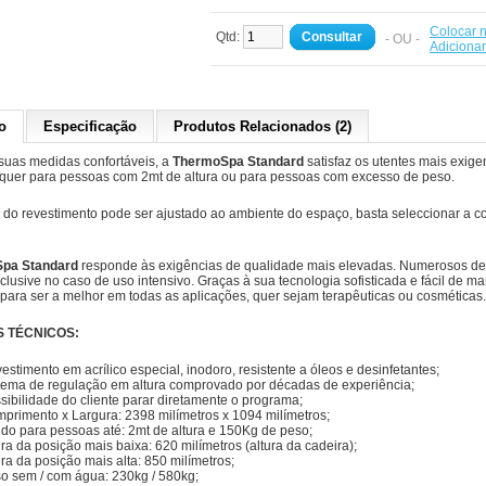
Colocar n
Qtd:
Consultar
- OU -
Adiciona
o
Especificação
Produtos Relacionados (2)
suas medidas confortáveis, a
ThermoSpa Standard
satisfaz os utentes mais exige
 quer para pessoas com 2mt de altura ou para pessoas com excesso de peso.
do revestimento pode ser ajustado ao ambiente do espaço, basta seleccionar a co
pa Standard
responde às exigências de qualidade mais elevadas. Numerosos d
nclusive no caso de uso intensivo. Graças à sua tecnologia sofisticada e fácil de 
para ser a melhor em todas as aplicações, quer sejam terapêuticas ou cosméticas.
 TÉCNICOS:
estimento em acrílico especial, inodoro, resistente a óleos e desinfetantes;
tema de regulação em altura comprovado por décadas de experiência;
sibilidade do cliente parar diretamente o programa;
primento x Largura: 2398 milímetros x 1094 milímetros;
ido para pessoas até: 2mt de altura e 150Kg de peso;
ura da posição mais baixa: 620 milímetros (altura da cadeira);
ura da posição mais alta: 850 milímetros;
o sem / com água: 230kg / 580kg;