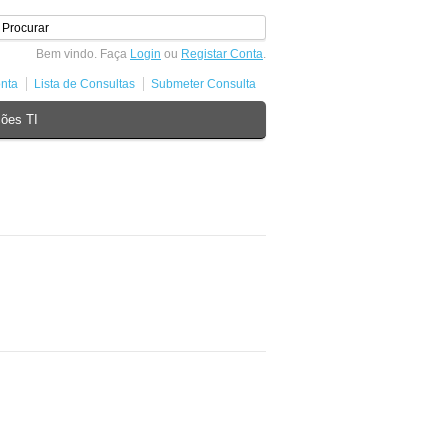
Bem vindo. Faça
Login
ou
Registar Conta
.
nta
Lista de Consultas
Submeter Consulta
ões TI