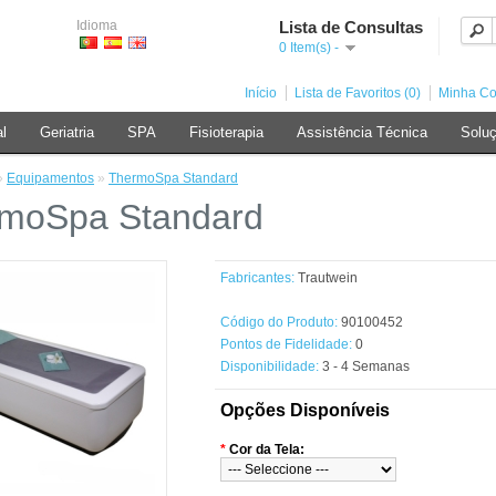
Idioma
Lista de Consultas
0 Item(s) -
Início
Lista de Favoritos (0)
Minha Co
al
Geriatria
SPA
Fisioterapia
Assistência Técnica
Soluç
»
Equipamentos
»
ThermoSpa Standard
moSpa Standard
Fabricantes:
Trautwein
Código do Produto:
90100452
Pontos de Fidelidade:
0
Disponibilidade:
3 - 4 Semanas
Opções Disponíveis
*
Cor da Tela: