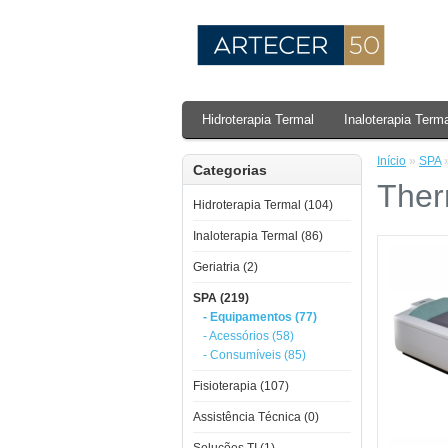
Hidroterapia Termal
Inaloterapia Term
Início
»
SPA
Categorias
Ther
Hidroterapia Termal (104)
Inaloterapia Termal (86)
Geriatria (2)
SPA (219)
- Equipamentos (77)
- Acessórios (58)
- Consumíveis (85)
Fisioterapia (107)
Assistência Técnica (0)