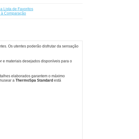
a Lista de Favoritos
r à Comparação
ntes. Os utentes poderão disfrutar da sensação
r e materiais desejados disponíveis para o
etalhes elaborados garantem o máximo
manusear a
ThermoSpa Standard
está