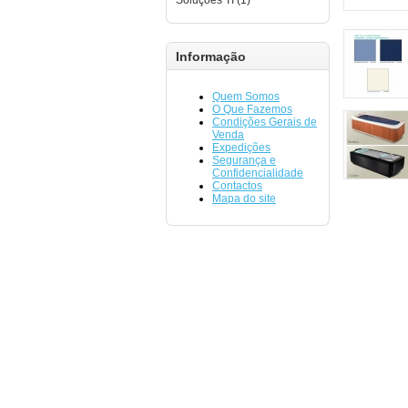
Soluções TI (1)
Informação
Quem Somos
O Que Fazemos
Condições Gerais de
Venda
Expedições
Segurança e
Confidencialidade
Contactos
Mapa do site