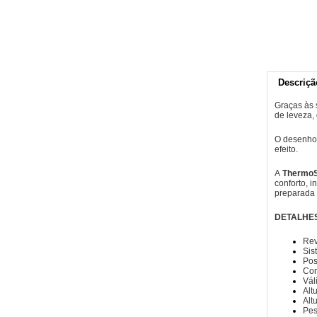
Descriçã
Graças às 
de leveza,
O desenho 
efeito.
A
ThermoS
conforto, i
preparada 
DETALHES
Rev
Sis
Pos
Com
Vál
Alt
Alt
Pes