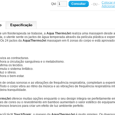
Colocar n
Qtd:
Consultar
- OU -
Adiciona
o
Especificação
 um fisioterapeuta se tratasse, a
Aqua ThermoJet
realiza uma massajem desde as
ta, o utente sente os jactos de água temperada através da película plástica e exp
 Os 24 jactos da
AquaThermoJet
massajam em 6 zonas do corpo e está aprovado 
viza as contracturas.
hora a circulação sanguínea e o metabolismo.
firma os tecidos.
imula o sistema linfático.
uz o stress.
hora o bem-estar.
 de ondas sonoras e as vibrações de frequência respiratória, completam a exper
e. Todo o corpo vibra ao ritmo da música e as vibrações de frequência respiratóri
eira tranquilidade.
rmoJet
oferece muitas opções enquanto o seu design integra-se perfeitamente e
s de cores ou o revestimento em bamboo aumentam o valor estético do equipament
inosos brancos para criar um efeito de luz ambiente perfeito.
crã táctil
TouchTronic
, o manejo da
AquaThermoJet
é muito simples. Os diverso