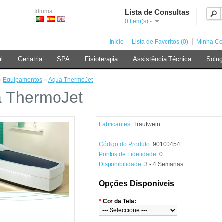
Idioma
Lista de Consultas
0 Item(s) -
Início
Lista de Favoritos (0)
Minha Co
al
Geriatria
SPA
Fisioterapia
Assistência Técnica
Soluç
»
Equipamentos
»
Aqua ThermoJet
 ThermoJet
Fabricantes:
Trautwein
Código do Produto:
90100454
Pontos de Fidelidade:
0
Disponibilidade:
3 - 4 Semanas
Opções Disponíveis
*
Cor da Tela: