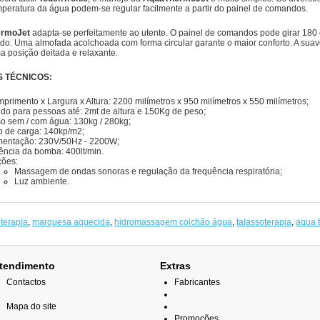
peratura da água podem-se regular facilmente a partir do painel de comandos.
rmoJet
adapta-se perfeitamente ao utente. O painel de comandos pode girar 180
do. Uma almofada acolchoada com forma circular garante o maior conforto. A suave
a posição deitada e relaxante.
 TÉCNICOS:
primento x
Largura x Altura:
2200 milímetros
x
950 milímetros x 550
milímetros
;
ido para
pessoas
até:
2mt
de altura e 150Kg de peso
;
so sem
/
com água
:
130kg
/
280kg
;
o de carga
:
140
kp/m2
;
mentação:
230V/50Hz
-
2200
W
;
ência da bomba: 400lt/min.
ões:
Massagem de ondas sonoras e regulação da frequência respiratória;
Luz ambiente.
terapia
,
marquesa aquecida
,
hidromassagem colchão água
,
talassoterapia
,
aqua 
tendimento
Extras
Contactos
Fabricantes
Mapa do site
Promoções