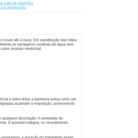
a Lista de Favoritos
r à Comparação
 coxas até à nuca. Em substituição das mãos
erimenta as vantagens curativas da água sem
como produto medicinal.
iência e além disso a banheira actua como um
a integradas acalmam a respiração, promovendo
m qualquer decoração. A variedade de
o. É possível integrar, no revestimento,
s programas, a duração do tratamento assim