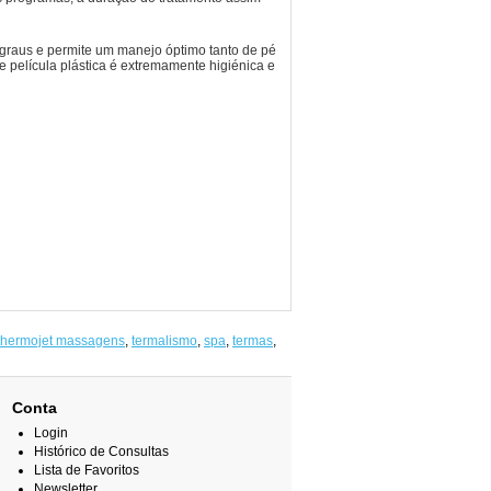
 graus e permite um manejo óptimo tanto de pé
 película plástica é extremamente higiénica e
thermojet massagens
,
termalismo
,
spa
,
termas
,
Conta
Login
Histórico de Consultas
Lista de Favoritos
Newsletter