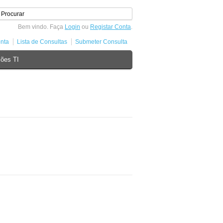
Bem vindo. Faça
Login
ou
Registar Conta
.
nta
Lista de Consultas
Submeter Consulta
ões TI