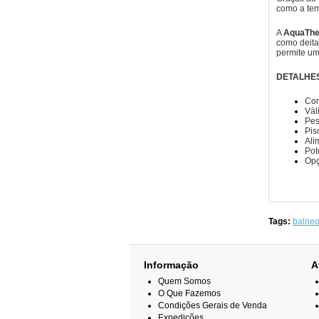
como a tem
A
AquaThe
como deita
permite um
DETALHES
Com
Vál
Pe
Pis
Ali
Pot
Opç
Tags:
balneo
Informação
A
Quem Somos
O Que Fazemos
Condições Gerais de Venda
Expedições