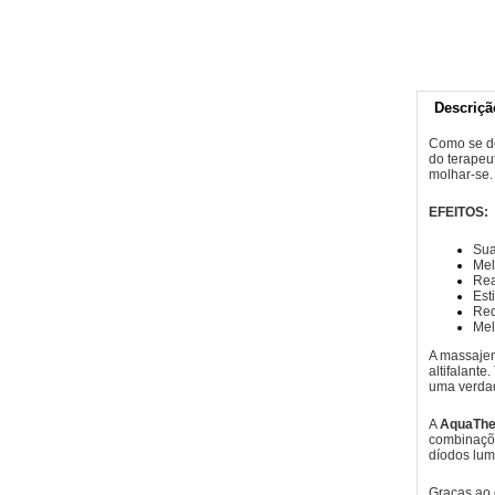
Descriçã
Como se de
do terapeu
molhar-se.
EFEITOS:
Sua
Mel
Rea
Est
Red
Mel
A massajem
altifalant
uma verdad
A
AquaThe
combinaçõe
díodos lum
Graças ao e