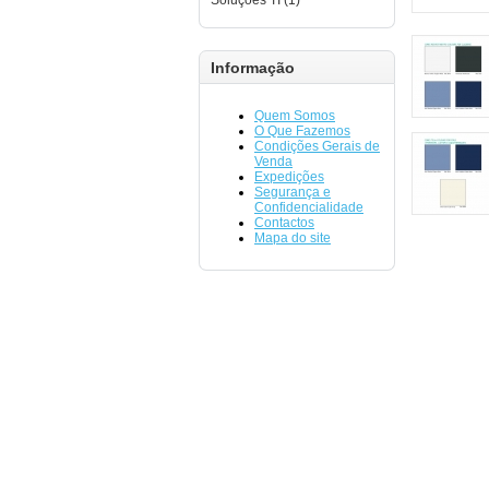
Soluções TI (1)
Informação
Quem Somos
O Que Fazemos
Condições Gerais de
Venda
Expedições
Segurança e
Confidencialidade
Contactos
Mapa do site