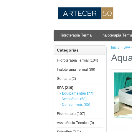
Hidroterapia Termal
Inaloterapia Term
Início
»
SPA
Categorias
Aqua
Hidroterapia Termal (104)
Inaloterapia Termal (86)
Geriatria (2)
SPA (219)
- Equipamentos (77)
- Acessórios (58)
- Consumíveis (85)
Fisioterapia (107)
Assistência Técnica (0)