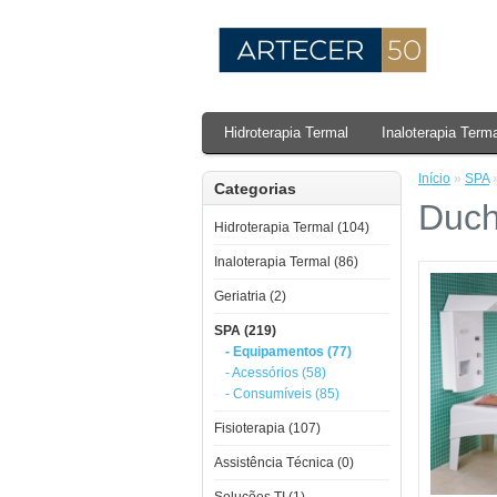
Hidroterapia Termal
Inaloterapia Term
Início
»
SPA
Categorias
Duch
Hidroterapia Termal (104)
Inaloterapia Termal (86)
Geriatria (2)
SPA (219)
- Equipamentos (77)
- Acessórios (58)
- Consumíveis (85)
Fisioterapia (107)
Assistência Técnica (0)