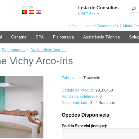
Idioma
Lista de Consultas
0 Item(s) -
Início
Lista de Favoritos (0)
Minha Co
al
Geriatria
SPA
Fisioterapia
Assistência Técnica
Soluç
»
Equipamentos
»
Duche Vichy Arco-íris
e Vichy Arco-íris
Fabricantes:
Trautwein
Código do Produto:
90100458
Pontos de Fidelidade:
0
Disponibilidade:
3 - 4 Semanas
Opções Disponíveis
Pedido Especial (Indique):