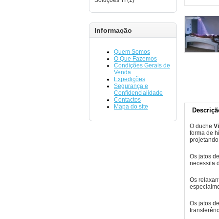
Soluções TI (1)
Informação
Quem Somos
O Que Fazemos
Condições Gerais de
Venda
Expedições
Segurança e
Confidencialidade
Contactos
Mapa do site
Descriçã
O duche
V
forma de 
projetando
Os jatos d
necessita 
Os relaxan
especialme
Os jatos d
transferên