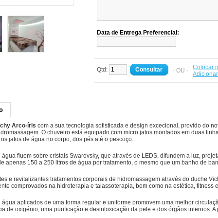
Data de Entrega Preferencial:
Colocar n
Qtd:
Consultar
- OU -
Adiciona
o
ichy Arco-íris
com a sua tecnologia sofisticada e design excecional, provido do 
hidromassagem.
O chuveiro está equipado com micro jatos montados em duas linh
 os jatos de água no corpo, dos pés até o pescoço.
e água fluem sobre cristais Swarovsky, que através de LEDS, difundem a luz, proje
de apenas 150 a 250 litros de água por tratamento, o mesmo que um banho de ban
tes e revitalizantes tratamentos corporais de hidromassagem através do duche Vi
nte comprovados na hidroterapia e talassoterapia, bem como na estética, fitness e
e água aplicados de uma forma regular e uniforme promovem uma melhor circula
cia de oxigénio, uma purificação e desintoxicação da pele e dos órgãos internos.
A 