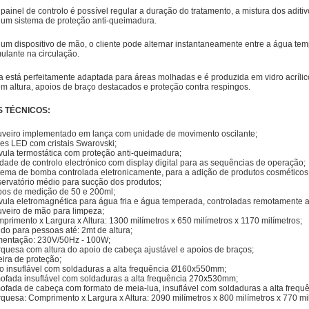
painel de controlo é possível regular a duração do tratamento, a mistura dos aditiv
 um sistema de proteção anti-queimadura.
 um dispositivo de mão, o cliente pode alternar instantaneamente entre a água t
mulante na circulação.
 está perfeitamente adaptada para áreas molhadas e é produzida em vidro acrílic
em altura, apoios de braço destacados e proteção contra respingos.
 TÉCNICOS:
veiro implementado em lança com unidade de movimento oscilante;
es LED com cristais Swarovski;
vula termostática com proteção anti-queimadura;
dade de controlo electrónico com display digital para as sequências de operação;
tema de bomba controlada eletronicamente, para a adição de produtos cosméticos 
ervatório médio para sucção dos produtos;
os de medição de 50 e 200ml;
vula eletromagnética para água fria e água temperada, controladas remotamente atr
veiro de mão para limpeza;
primento x Largura x Altura: 1300 milímetros x 650 milímetros x 1170 milímetros;
ido para pessoas até: 2mt de altura;
mentação: 230V/50Hz - 100W;
quesa com altura do apoio de cabeça ajustável e apoios de braços;
eira de proteção;
o insuflável com soldaduras a alta frequência Ø160x550mm;
ofada insuflável com soldaduras a alta frequência 270x530mm;
ofada de cabeça com formato de meia-lua, insuflável com soldaduras a alta frequ
quesa: Comprimento x Largura x Altura: 2090 milímetros x 800 milímetros x 770 mi