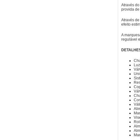
Através do 
provida de
Através de
efeito esti
A marquesa
regulável 
DETALHES
Chu
Luz
Vál
Uni
Sis
Res
Cop
Vál
Chu
Com
Vál
Ali
Mar
Vis
Rol
Alm
Alm
Mar