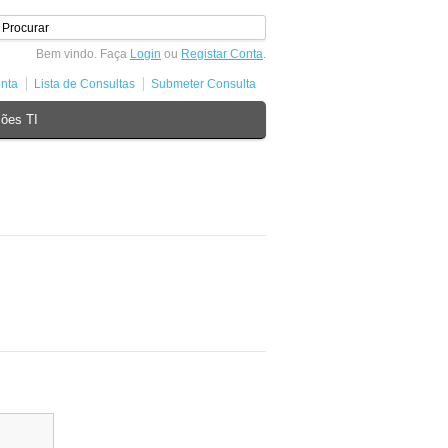
Bem vindo. Faça
Login
ou
Registar Conta
.
nta
Lista de Consultas
Submeter Consulta
ões TI