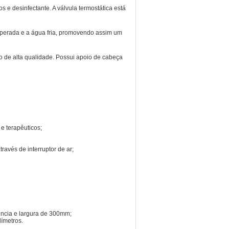
os e desinfectante.
A válvula termostática está
emperada e a água fria, promovendo assim um
o de alta qualidade. Possui apoio de cabeça
e terapêuticos;
avés de interruptor de ar;
ência e largura de 300mm;
límetros.