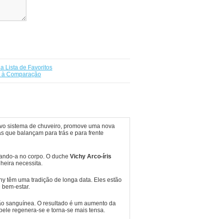
a Lista de Favoritos
r à Comparação
novo sistema de chuveiro, promove uma nova
as que
balançam para trás e para frente
tando-a no corpo.
O duche
Vichy Arco-íris
heira necessita.
chy têm uma tradição de longa data.
Eles estão
 bem-estar.
ção sanguínea.
O resultado é um aumento da
pele regenera-se e torna-se mais tensa.