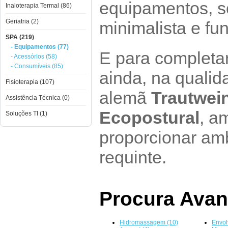
equipamentos, 
Inaloterapia Termal (86)
Geriatria (2)
minimalista e fu
SPA (219)
- Equipamentos (77)
E para completa
- Acessórios (58)
- Consumíveis (85)
ainda, na qualid
Fisioterapia (107)
alemã
Trautwei
Assistência Técnica (0)
Ecopostural
, a
Soluções TI (1)
proporcionar am
requinte.
Procura Ava
Hidromassagem (10)
Envol