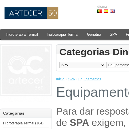
Idioma
Hidroterapia Termal
Inaloterapia Termal
Geriatria
SPA
F
Categorias Di
Início
»
SPA
»
Equipamentos
Equipament
Para dar respos
Categorias
de
SPA
exigem,
Hidroterapia Termal (104)