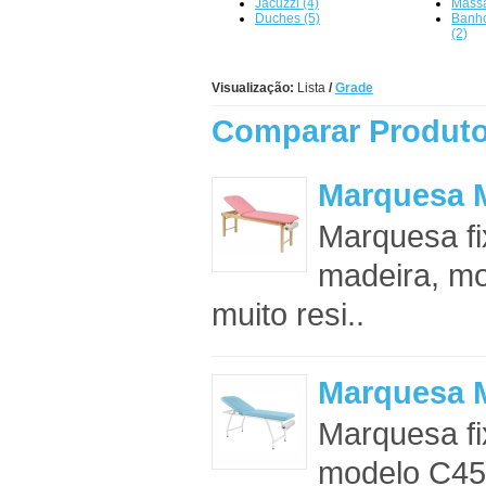
Jacuzzi (4)
Mass
Duches (5)
Banh
(2)
Visualização:
Lista
/
Grade
Comparar Produto
Marquesa 
Marquesa fi
madeira, mo
muito resi..
Marquesa M
Marquesa fi
modelo C459